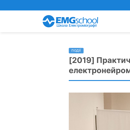
Пропустити
ПОДІЇ
[2019] Практич
електронейром