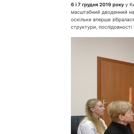
6 і 7 грудня 2019 року
у К
масштабний дводенний нав
оскільки вперше зібралася
структури, послідовності 