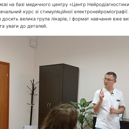
иєві на базі медичного центру «Центр Нейродіагностик
чальний курс зі стимуляційної електронейроміографії.
 досить велика група лікарів, і формат навчання вже ви
та уваги до деталей.