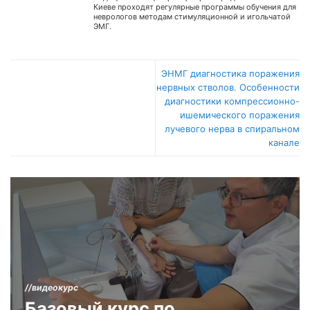
Киеве проходят регулярные программы обучения для
неврологов методам стимуляционной и игольчатой
ЭМГ.
ЭНМГ диагностика поражения
нервных стволов. Особенности
диагностики компрессионно-
ишемического поражения
лучевого нерва в спиральном
канале
//видеокурс
Базовый курс по